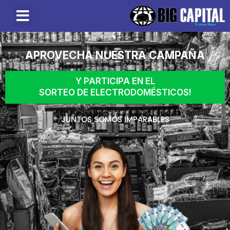
Trabaja con nosotros
Red de Agencias
APROVECHA NUESTRA CAMPAÑA
Y PARTICIPA EN EL
SORTEO DE ELECTRODOMÉSTICOS!
JUNTOS SOMOS IMPARABLES