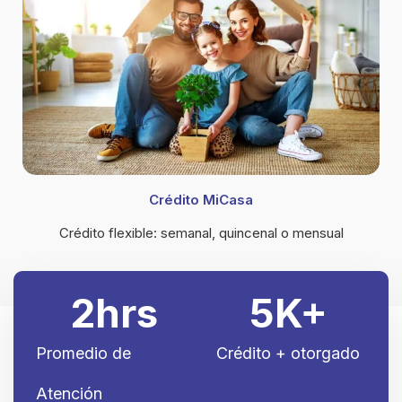
Crédito MiCasa
Crédito flexible: semanal, quincenal o mensual
2
hrs
5
K+
Promedio de
Crédito + otorgado
Atención